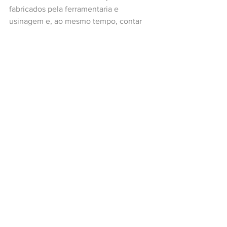
fabricados pela ferramentaria e 
usinagem e, ao mesmo tempo, contar 
com uma empresa que preza pela 
transparência nas relações de alta 
qualidade e satisfação com o seu 
público e setor da empresa. Nosso 
objetivo é sempre superar desafios e 
surpreender engenheiros, gerentes de 
produção, ferramenteiros, controle de 
qualidade e todos os envolvidos no 
processo da indústria. Fica aqui nossa 
gratidão!
PARA SABER MAIS 
SOBRE a Fabricação de 
Moldes e Ferramentais 
para a fabricação de 
Peças de Metal Duro. 