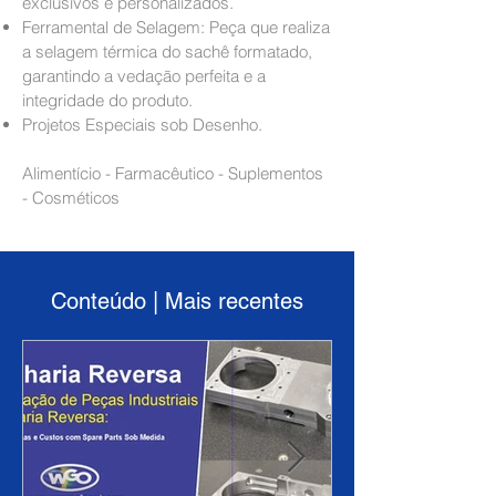
exclusivos e personalizados.
Ferramental de Selagem: Peça que realiza
a selagem térmica do sachê formatado,
garantindo a vedação perfeita e a
integridade do produto.
Projetos Especiais sob Desenho.
Alimentício - Farmacêutico - Suplementos
- Cosméticos
Conteúdo | Mais recentes