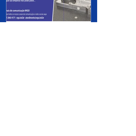
Nacionalização de Peças
Industriais e Engenharia
Reversa:
Quero ver mais conteúdo
Sua empresa ainda
mais competitiva!