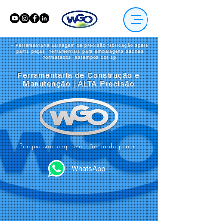
- Ferramentaria usinagem de precisão fabricação spare
parts peças, ferramentais para embalagens saches
formatados, estampos cdr sp
Ferramentaria de Construção e
Manutenção | ALTA Precisão
Porque sua empresa não pode parar...
WhatsApp