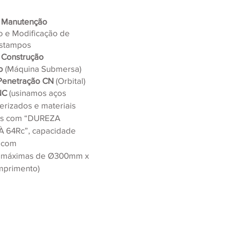
e Manutenção
 e Modificação de 
Estampos
 Construção
o 
(Máquina Submersa)
Penetração CN 
(Orbital)
NC 
(usinamos aços 
erizados e materiais
os com “DUREZA 
 64Rc”, capacidade 
 com
 máximas de Ø300mm x 
primento)