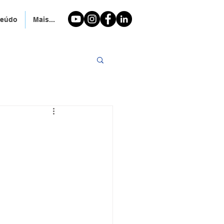
teúdo
Mais...