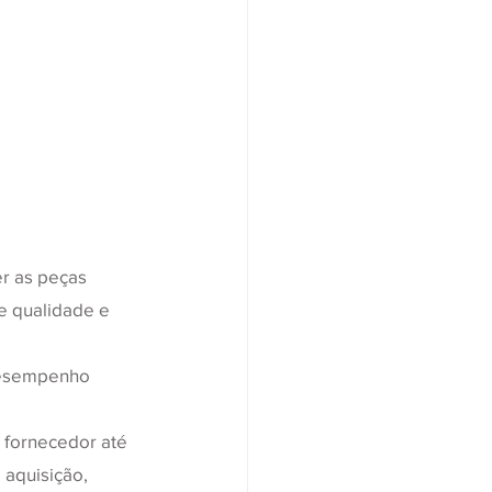
r as peças 
e qualidade e 
desempenho 
 fornecedor até 
 aquisição, 