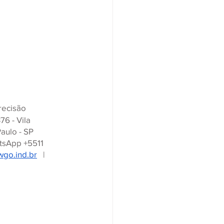
 
ecisão 
6 - Vila 
aulo - SP
tsApp +5511 
go.ind.br
   |   