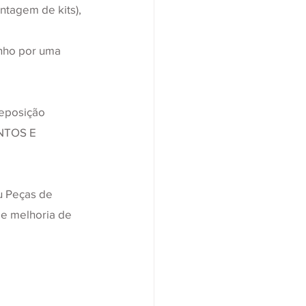
ntagem de kits), 
enho por uma 
eposição 
NTOS E 
 Peças de 
e melhoria de 