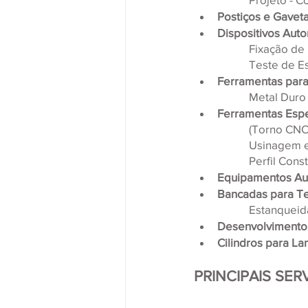
Postiços e Gavet
Dispositivos Aut
Fixação de
Teste de E
Ferramentas par
Metal Duro 
Ferramentas Esp
(Torno CNC
Usinagem e
Perfil Cons
Equipamentos Au
Bancadas para T
Estanqueid
Desenvolvimento
Cilindros para L
PRINCIPAIS SE