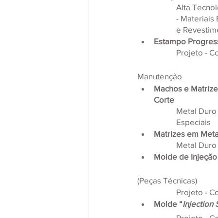
Alta Tecnol
- Materiais
e Revestim
Estampo Progres
Projeto - C
Manutenção
Machos e Matrize
Corte
Metal Duro 
Especiais
Matrizes em Meta
Metal Duro 
Molde de Injeção
(Peças Técnicas)
Projeto - C
Molde “
Injection
Projeto - C