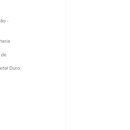
ão -
haria
 de
etal Duro