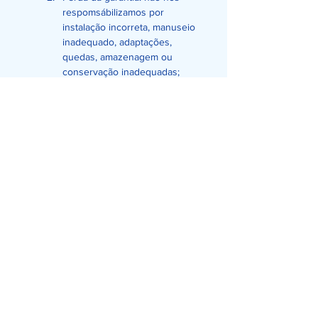
respomsábilizamos por 
instalação incorreta, manuseio 
inadequado, adaptações, 
quedas, amazenagem ou 
conservação inadequadas;
Em caso de defeito, a peça 
será avaliada pelo depto de 
qualidade da WGO;
Após o laudo, caso 
comprovado defeito de 
fabricação, a peça será 
substituida;
A WGO se responsabiliza 
única e exclusivamente pela 
troca do acessório fabricado 
pela WGO. Obs.: Transporte e 
instalação por conta do cliente.