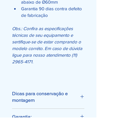
abaixo de Ø60mm
Garantia 90 dias contra defeito 
de fabricação
Obs.: Confira as especificações 
técnicas de seu equipamento e 
sertifique-se de estar comprando o 
modelo corréto. Em caso de dúvida 
ligue para nosso atendimento (11) 
2965-4171. 
Dicas para conservação e
montagem
Todos os nossos produtos 
Garantia:
WGO passam por um critério 
rígido de controle de 
Este produto tem 90 dias de 
qualidade;
garantia contra defeito de 