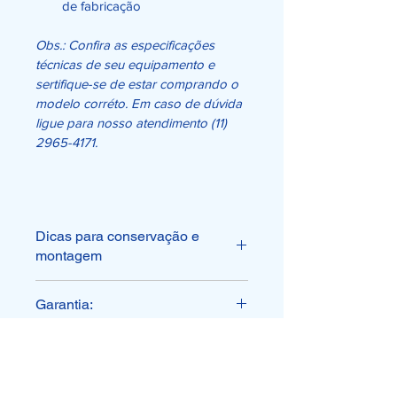
de fabricação
Obs.: Confira as especificações 
técnicas de seu equipamento e 
sertifique-se de estar comprando o 
modelo corréto. Em caso de dúvida 
ligue para nosso atendimento (11) 
2965-4171. 
Dicas para conservação e
montagem
Todos os nossos produtos 
Garantia:
WGO passam por um critério 
rígido de controle de 
Este produto tem 90 dias de 
qualidade;
garantia contra defeito de 
Mantenha o acessório sempre 
fabricação;
lubrificado;
Perda da garantia: não nos 