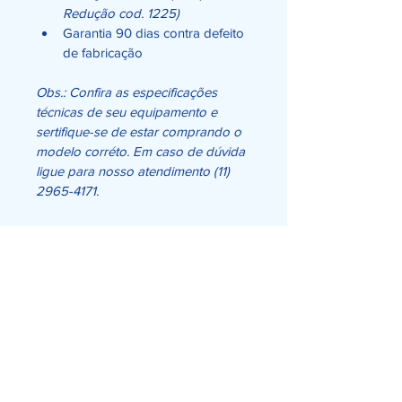
Redução cod. 1225)
Garantia 90 dias contra defeito 
de fabricação
Obs.: Confira as especificações 
técnicas de seu equipamento e 
sertifique-se de estar comprando o 
modelo corréto. Em caso de dúvida 
ligue para nosso atendimento (11) 
2965-4171.
Dicas para conservação e
montagem
Todos os nossos produtos 
Garantia:
WGO passam por um critério 
rígido de controle de 
Este produto tem 90 dias de 
qualidade;
garantia contra defeito de 
Mantenha o acessório sempre 