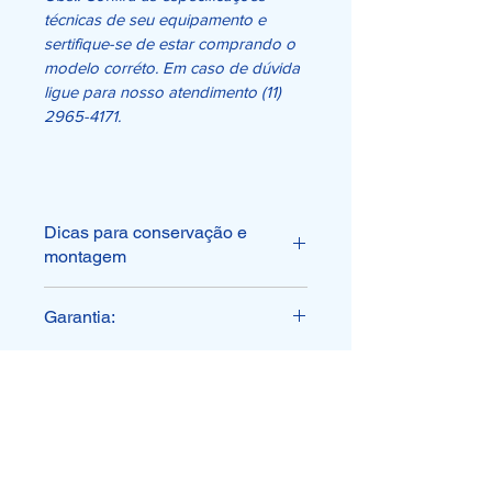
técnicas de seu equipamento e 
sertifique-se de estar comprando o 
modelo corréto. Em caso de dúvida 
ligue para nosso atendimento (11) 
2965-4171. 
Dicas para conservação e
montagem
Todos os nossos produtos 
Garantia:
WGO passam por um critério 
rígido de controle de 
Este produto tem 90 dias de 
qualidade;
garantia contra defeito de 
Mantenha o acessório sempre 
fabricação;
lubrificado;
Perda da garantia: não nos 
Conservar em local seco e 
respomsábilizamos por 
plano;
Desde 1994
instalação incorreta, manuseio 
Não colocar objetos sobre o 