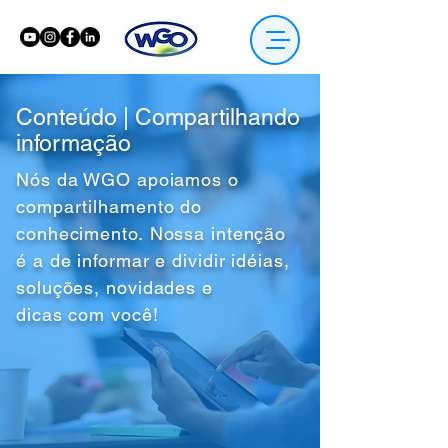
Conteúdo | Compartilhando
informação
Nós da WGO apoiamos o
compartilhamento do
conhecimento. Nossa intenção
é a de informar e dividir idéias,
soluções, novidades e
dicas com você!