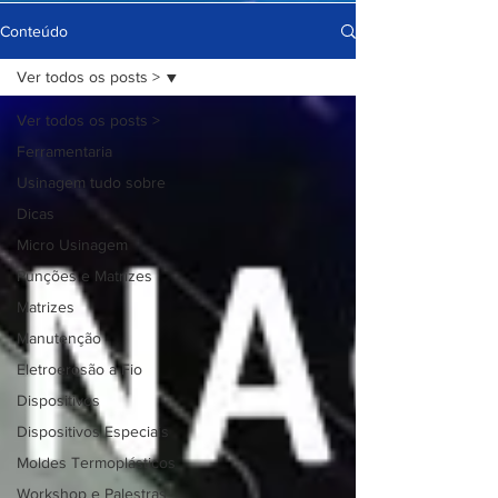
Conteúdo
Ver todos os posts >
Ver todos os posts >
Ferramentaria
Usinagem tudo sobre
Dicas
Micro Usinagem
Punções e Matrizes
Matrizes
Manutenção
Eletroerosão a Fio
Dispositivos
Dispositivos Especiais
Moldes Termoplásticos
Workshop e Palestras